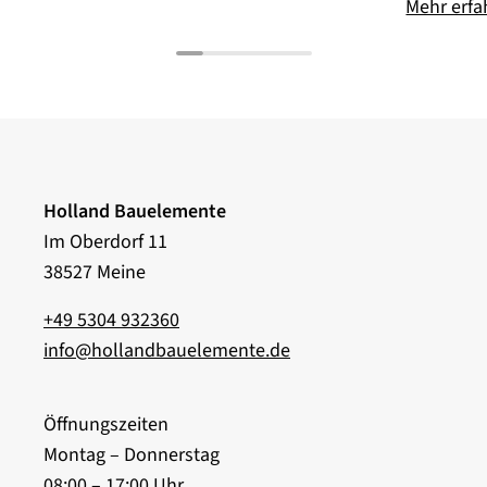
Mehr erfa
Holland Bauelemente
Im Oberdorf 11
38527 Meine
+49 5304 932360
info@hollandbauelemente.de
Öffnungszeiten
Montag – Donnerstag
08:00 – 17:00 Uhr