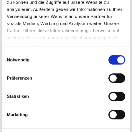
zu können und die Zugriffe auf unsere Website zu
analysieren. Außerdem geben wir Informationen zu Ihrer
Verwendung unserer Website an unsere Partner für
soziale Medien, Werbung und Analysen weiter. Unsere
Partner führen diese Informationen möglicherweise mit
Insektenschutz hält lästige Tiere fern und
weiteren Daten zusammen, die Sie ihnen bereitgestellt
sorgt gleichzeitig für frische Luft und ein
haben oder die sie im Rahmen Ihrer Nutzung der Dienste
gesammelt haben.
angenehmes Raumklima.
E
Notwendig
i
n
w
Präferenzen
i
l
l
Statistiken
i
g
Marketing
u
n
g