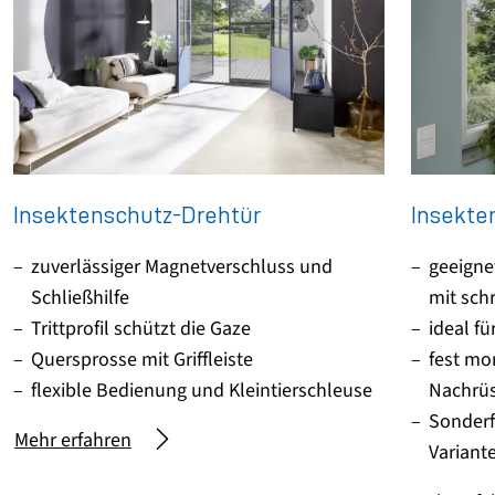
Insektenschutz-Drehtür
Insekte
zuverlässiger Magnetverschluss und
geeigne
Schließhilfe
mit sch
Trittprofil schützt die Gaze
ideal f
Quersprosse mit Griffleiste
fest mo
flexible Bedienung und Kleintierschleuse
Nachrü
Sonderf
Mehr erfahren
Variant