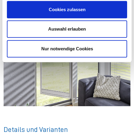
s
Cookies zulassen
a
u
s
Auswahl erlauben
w
a
Nur notwendige Cookies
h
l
Details und Varianten