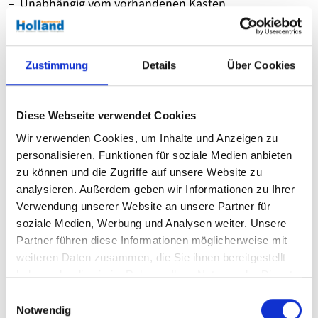
Unabhängig vom vorhandenen Kasten
Montage über Führungsschienen
Einbau ohne Fensteraustausch
Zustimmung
Details
Über Cookies
Produktdetails
Diese Webseite verwendet Cookies
Wir verwenden Cookies, um Inhalte und Anzeigen zu
personalisieren, Funktionen für soziale Medien anbieten
zu können und die Zugriffe auf unsere Website zu
analysieren. Außerdem geben wir Informationen zu Ihrer
Verwendung unserer Website an unsere Partner für
soziale Medien, Werbung und Analysen weiter. Unsere
Partner führen diese Informationen möglicherweise mit
weiteren Daten zusammen, die Sie ihnen bereitgestellt
haben oder die sie im Rahmen Ihrer Nutzung der Dienste
gesammelt haben.
E
Notwendig
i