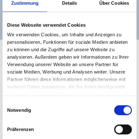
Zustimmung
Details
Über Cookies
an flächenbündigen und flächen- versetzten Fenstern
(ohne bauseitige Montage)
Diese Webseite verwendet Cookies
Wir verwenden Cookies, um Inhalte und Anzeigen zu
personalisieren, Funktionen für soziale Medien anbieten
zu können und die Zugriffe auf unsere Website zu
analysieren. Außerdem geben wir Informationen zu Ihrer
Verwendung unserer Website an unsere Partner für
soziale Medien, Werbung und Analysen weiter. Unsere
Partner führen diese Informationen möglicherweise mit
weiteren Daten zusammen, die Sie ihnen bereitgestellt
haben oder die sie im Rahmen Ihrer Nutzung der Dienste
gesammelt haben.
E
Notwendig
i
n
w
Präferenzen
i