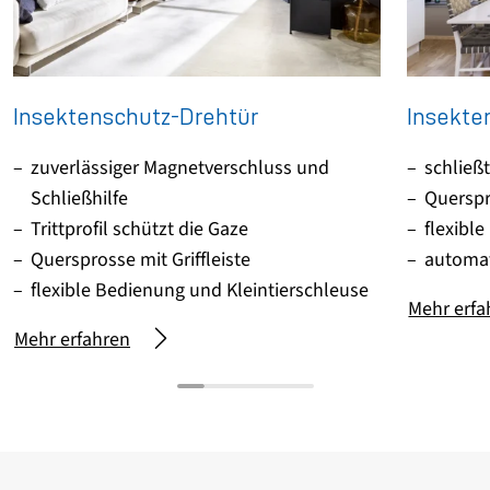
Insektenschutz-Drehtür
Insekte
zuverlässiger Magnetverschluss und
schließ
Schließhilfe
Querspro
Trittprofil schützt die Gaze
flexibl
Quersprosse mit Griffleiste
automa
flexible Bedienung und Kleintierschleuse
Mehr erfa
Mehr erfahren