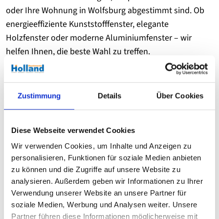
oder Ihre Wohnung in Wolfsburg abgestimmt sind. Ob
energieeffiziente Kunststofffenster, elegante
Holzfenster oder moderne Aluminiumfenster – wir
helfen Ihnen, die beste Wahl zu treffen.
Unsere Fensterarten im Überblick:
Zustimmung
Details
Über Cookies
Kunststofffenster
– Eine langlebige und pflegeleichte
Lösung mit exzellenten Dämmwerten. Sie sind
kosteneffizient, witterungsbeständig und ideal für
Diese Webseite verwendet Cookies
energieeffiziente Modernisierungen.
Wir verwenden Cookies, um Inhalte und Anzeigen zu
personalisieren, Funktionen für soziale Medien anbieten
Holzfenster
– Natürliche Eleganz, kombiniert mit
zu können und die Zugriffe auf unsere Website zu
hervorragender Wärmedämmung. Besonders für
analysieren. Außerdem geben wir Informationen zu Ihrer
stilvolle Altbauten oder nachhaltige Wohnkonzepte
Verwendung unserer Website an unsere Partner für
eine perfekte Wahl.
soziale Medien, Werbung und Analysen weiter. Unsere
Partner führen diese Informationen möglicherweise mit