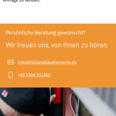
Anfrage zu senden.
Persönliche Beratung gewünscht?
Wir freuen uns, von Ihnen zu hören.
info@hollandbauelemente.de
+49 5304 932360