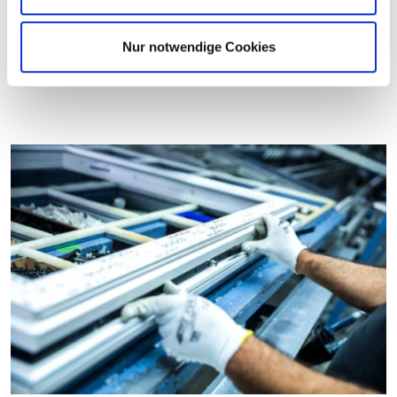
w
a
Nur notwendige Cookies
h
l