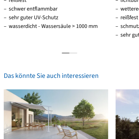
reißfest
lichtdu
schwer entflammbar
wettere
sehr guter UV-Schutz
reißfest
wasserdicht - Wassersäule > 1000 mm
schmut
sehr gu
Das könnte Sie auch interessieren