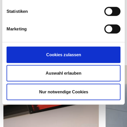
l
l
Statistiken
i
g
Marketing
u
n
g
Ausstattungsextras
s
Cookies zulassen
a
u
s
Auswahl erlauben
w
a
Nur notwendige Cookies
h
l