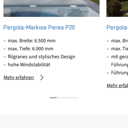
Pergola-Markise Perea P20
Pergola
max. Breite: 6.500 mm
max. Br
max. Tiefe: 6.000 mm
max. Ti
filigranes und stylisches Design
mit ger
hohe Windstabilität
Führun
Führun
Mehr erfahren
Mehr erfa