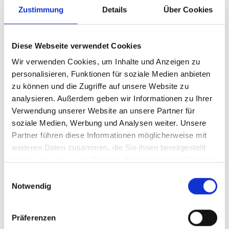
Zustimmung
Details
Über Cookies
Diese Webseite verwendet Cookies
Wir verwenden Cookies, um Inhalte und Anzeigen zu
personalisieren, Funktionen für soziale Medien anbieten
zu können und die Zugriffe auf unsere Website zu
analysieren. Außerdem geben wir Informationen zu Ihrer
Verwendung unserer Website an unsere Partner für
soziale Medien, Werbung und Analysen weiter. Unsere
Partner führen diese Informationen möglicherweise mit
weiteren Daten zusammen, die Sie ihnen bereitgestellt
Details und Varianten
haben oder die sie im Rahmen Ihrer Nutzung der Dienste
gesammelt haben.
E
Notwendig
i
n
w
Präferenzen
i